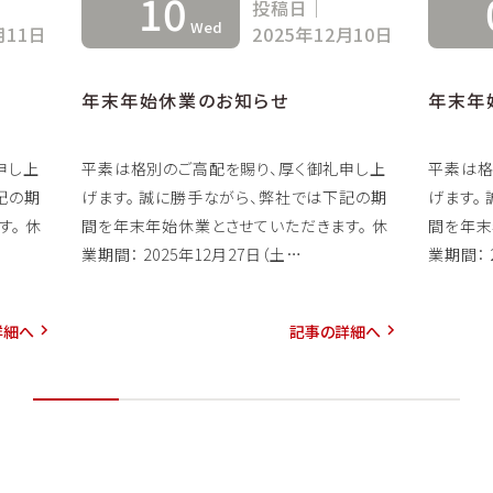
10
投稿日｜
Wed
月11日
2025年12月10日
年末年始休業のお知らせ
年末年
申し上
平素は格別のご高配を賜り、厚く御礼申し上
平素は格
記の期
げます。 誠に勝手ながら、弊社では下記の期
げます。
。 休
間を年末年始休業とさせていただきます。 休
間を年末
業期間： 2025年12月27日（土…
業期間： 
詳細へ
記事の詳細へ